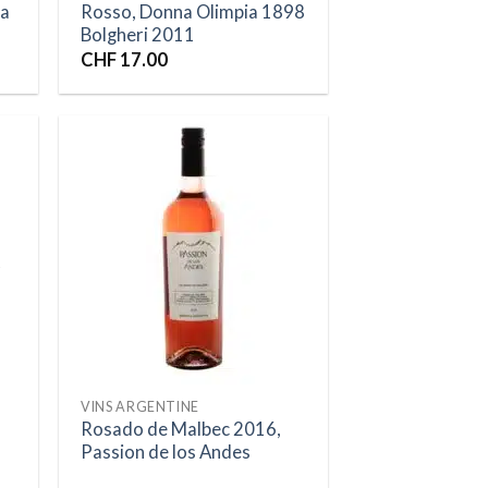
La
Rosso, Donna Olimpia 1898
Bolgheri 2011
CHF
17.00
ter
Ajouter
liste
à la liste
vies
d’envies
VINS ARGENTINE
Rosado de Malbec 2016,
Passion de los Andes