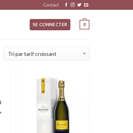
Contact
SE CONNECTER
0
ter
Ajouter
liste
à la liste
vies
d’envies