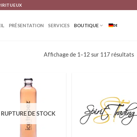
PIRITUEUX
IL
PRÉSENTATION
SERVICES
BOUTIQUE
DE
Affichage de 1–12 sur 117 résultats
Ajouter
Ajou
à la liste
à la 
RUPTURE DE STOCK
d’envies
d’en