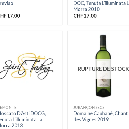
reviso
DOC, Tenuta L’illuminata 
Morra 2010
HF
17.00
CHF
17.00
Ajouter
Ajou
à la liste
à la 
RUPTURE DE STOCK
d’envies
d’en
IEMONTE
JURANÇON SECS
oscato D’Asti DOCG,
Domaine Cauhapé, Chant
enuta L’illuminata La
des Vignes 2019
orra 2013