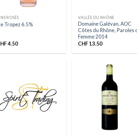
INS ROSÉS
VALLÉE DU RHÔNE
Domaine Galévan, AOC
ce Tropez 6.5%
Côtes du Rhône, Paroles 
Femme 2014
HF
4.50
CHF
13.50
Ajouter
Ajou
à la liste
à la 
d’envies
d’en