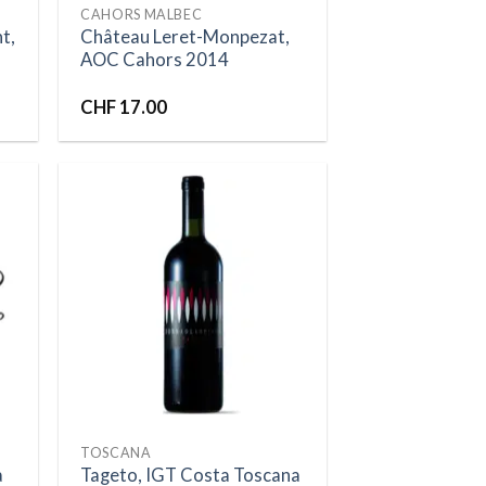
CAHORS MALBEC
t,
Château Leret-Monpezat,
AOC Cahors 2014
CHF
17.00
ter
Ajouter
liste
à la liste
vies
d’envies
TOSCANA
a
Tageto, IGT Costa Toscana