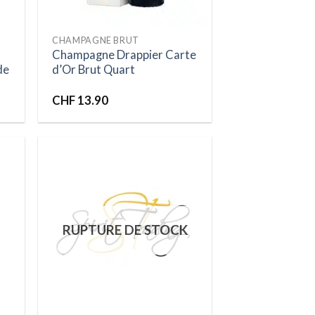
CHAMPAGNE BRUT
Champagne Drappier Carte
de
d’Or Brut Quart
CHF
13.90
ter
Ajouter
liste
à la liste
RUPTURE DE STOCK
vies
d’envies