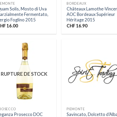
IEMONTE
BORDEAUX
uam Solis, Mosto di Uva
Châteaux Lamothe-Vincen
arzialmente Fermentato,
AOC Bordeaux Supérieur
ergio Foglino 2015
Héritage 2015
HF
16.00
CHF
16.90
Ajouter
Ajou
à la liste
à la 
RUPTURE DE STOCK
d’envies
d’en
ROSECCO
PIEMONTE
eganza Prosecco DOC
Savincato, Dolcetto d’Alb