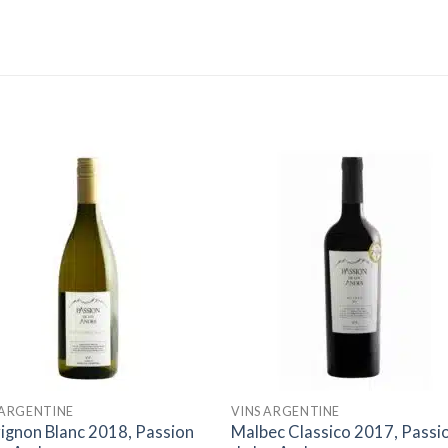
Ajouter
Ajou
à la liste
à la l
d’envies
d’env
 ARGENTINE
VINS ARGENTINE
ignon Blanc 2018, Passion
Malbec Classico 2017, Passi