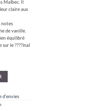
s Malbec. Il
eur claire aux
s notes
e de vanille.
ien équilibré
 sur le ????inal
ec 2016, Passion de los Andes
R
e d’envies
s