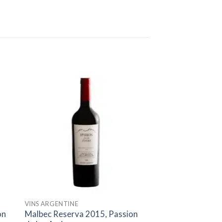
ter
Ajouter
iste
à la liste
ies
d’envies
VINS ARGENTINE
on
Malbec Reserva 2015, Passion