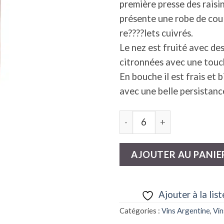
première presse des raisin
présente une robe de coul
re????lets cuivrés.
Le nez est fruité avec de
citronnées avec une touch
En bouche il est frais et b
avec une belle persistance
quantité de Rosado de Malb
AJOUTER AU PANIE
Ajouter à la list
Catégories :
Vins Argentine
,
Vin