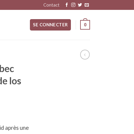
Contact
SE CONNECTER
0
bec
de los
id après une