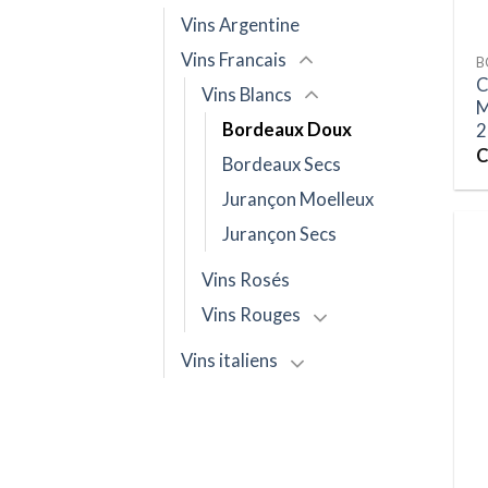
Vins Argentine
Vins Francais
B
C
Vins Blancs
M
Bordeaux Doux
2
C
Bordeaux Secs
Jurançon Moelleux
Jurançon Secs
Vins Rosés
Vins Rouges
Vins italiens