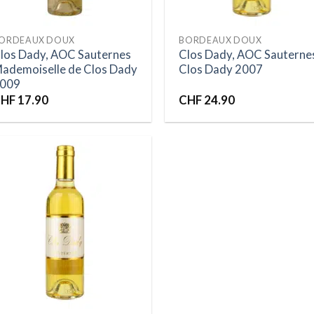
ORDEAUX DOUX
BORDEAUX DOUX
los Dady, AOC Sauternes
Clos Dady, AOC Sauterne
ademoiselle de Clos Dady
Clos Dady 2007
009
HF
17.90
CHF
24.90
Ajouter
à la liste
d’envies