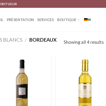
PIRITUEUX
IL
PRÉSENTATION
SERVICES
BOUTIQUE
DE
S BLANCS
/
BORDEAUX
Showing all 4 results
Ajouter
Ajou
à la liste
à la 
d’envies
d’en