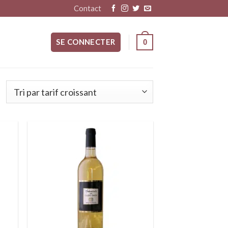
Contact
SE CONNECTER
0
ter
Ajouter
liste
à la liste
vies
d’envies