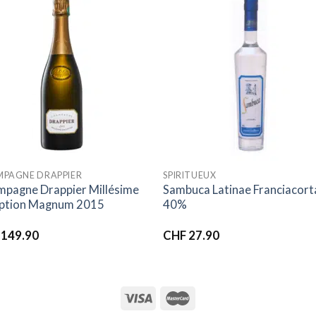
Ajouter
Ajou
à la liste
à la l
d’envies
d’env
PAGNE DRAPPIER
SPIRITUEUX
pagne Drappier Millésime
Sambuca Latinae Franciacort
ption Magnum 2015
40%
149.90
CHF
27.90