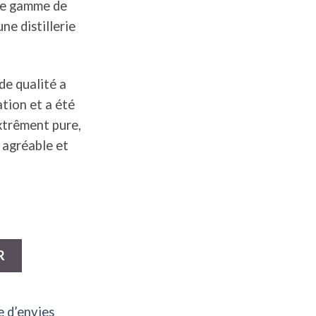
de gamme de
ne distillerie
de qualité a
ation et a été
xtrêment pure,
t agréable et
y Collection Fashion TV 40% Magnum
R
e d’envies