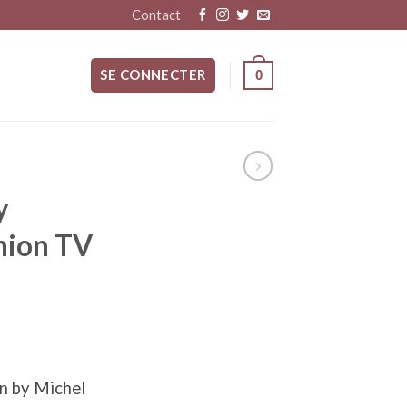
Contact
SE CONNECTER
0
y
hion TV
n by Michel