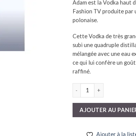
Adam est la Vodka haut 
Fashion TV produite par u
polonaise.
Cette Vodka de très gran
subi une quadruple distill
mélangée avec une eau e
ce qui lui confère un goû
raffiné.
quantité de F Vodka Luxur
AJOUTER AU PANIE
Ajouter à la list