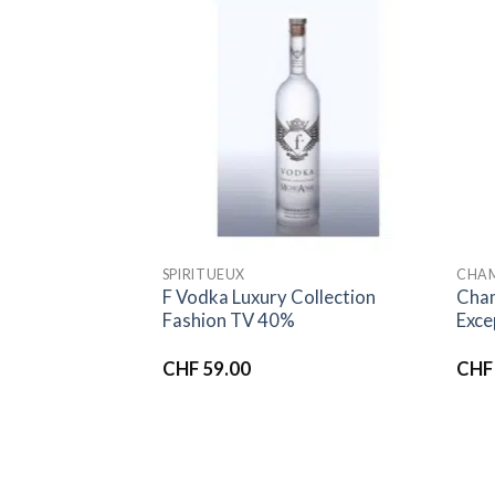
Ajouter
Ajouter
à la liste
à la liste
d’envies
d’envies
SPIRITUEUX
CHAM
a Franciacorta
F Vodka Luxury Collection
Cham
Fashion TV 40%
Exce
CHF
59.00
CHF