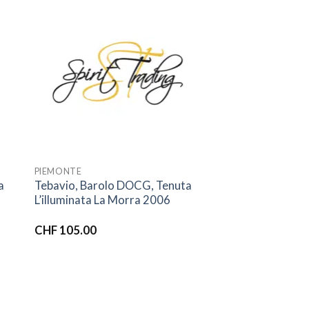
ter
Ajouter
iste
à la liste
ies
d’envies
PIEMONTE
a
Tebavio, Barolo DOCG, Tenuta
L’illuminata La Morra 2006
CHF
105.00