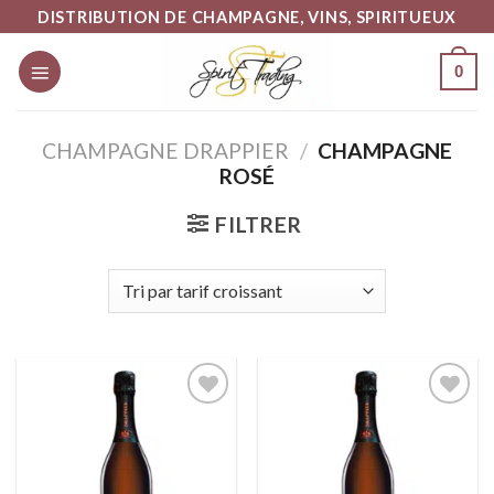
Skip
DISTRIBUTION DE CHAMPAGNE, VINS, SPIRITUEUX
to
0
content
CHAMPAGNE DRAPPIER
/
CHAMPAGNE
ROSÉ
FILTRER
Ajouter
Ajouter
à la liste
à la liste