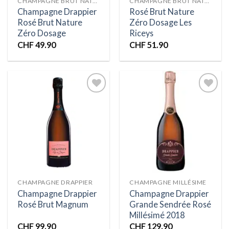
CHAMPAGNE BRUT NATURE
CHAMPAGNE BRUT NATURE
Champagne Drappier
Rosé Brut Nature
Rosé Brut Nature
Zéro Dosage Les
Zéro Dosage
Riceys
CHF
49.90
CHF
51.90
Ajouter
Ajouter
à la liste
à la liste
d’envies
d’envies
CHAMPAGNE DRAPPIER
CHAMPAGNE MILLÉSIME
Champagne Drappier
Champagne Drappier
Rosé Brut Magnum
Grande Sendrée Rosé
Millésimé 2018
CHF
99.90
CHF
129.90