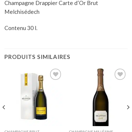
Champagne Drappier Carte d’Or Brut
Melchisédech
Contenu 30 l.
PRODUITS SIMILAIRES
Ajouter
Ajouter
à la liste
à la liste
d’envies
d’envies
CHAMPAGNE BRUT
CHAMPAGNE MILLÉSIME