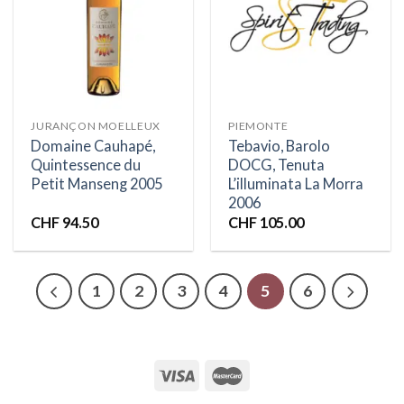
Ajouter
Ajouter
à la liste
à la liste
d’envies
d’envies
JURANÇON MOELLEUX
PIEMONTE
Domaine Cauhapé,
Tebavio, Barolo
Quintessence du
DOCG, Tenuta
Petit Manseng 2005
L’illuminata La Morra
2006
CHF
94.50
CHF
105.00
1
2
3
4
5
6