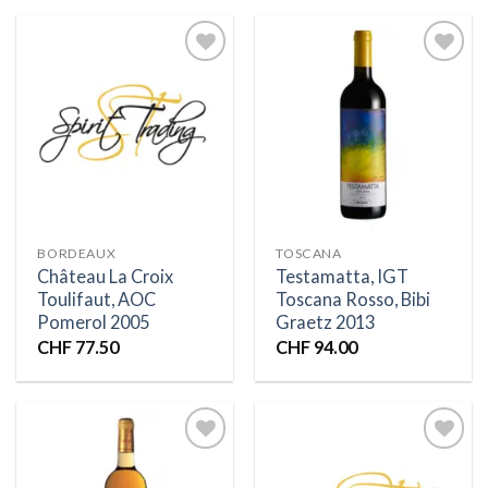
Ajouter
Ajouter
à la liste
à la liste
d’envies
d’envies
BORDEAUX
TOSCANA
Château La Croix
Testamatta, IGT
Toulifaut, AOC
Toscana Rosso, Bibi
Pomerol 2005
Graetz 2013
CHF
77.50
CHF
94.00