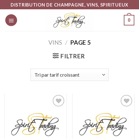
Skip
DISTRIBUTION DE CHAMPAGNE, VINS, SPIRITUEUX
to
0
content
VINS
/
PAGE 5
FILTRER
Ajouter
Ajouter
à la liste
à la liste
d’envies
d’envies