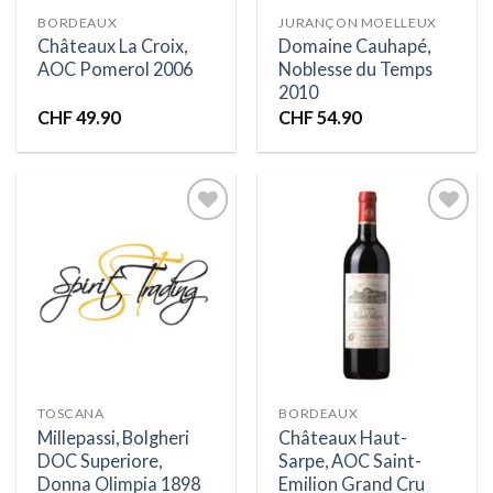
BORDEAUX
JURANÇON MOELLEUX
Châteaux La Croix,
Domaine Cauhapé,
AOC Pomerol 2006
Noblesse du Temps
2010
CHF
49.90
CHF
54.90
Ajouter
Ajouter
à la liste
à la liste
d’envies
d’envies
TOSCANA
BORDEAUX
Millepassi, Bolgheri
Châteaux Haut-
DOC Superiore,
Sarpe, AOC Saint-
Donna Olimpia 1898
Emilion Grand Cru