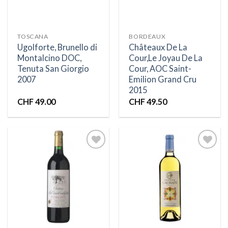
TOSCANA
BORDEAUX
Ugolforte, Brunello di
Châteaux De La
Montalcino DOC,
Cour,Le Joyau De La
Tenuta San Giorgio
Cour, AOC Saint-
2007
Emilion Grand Cru
2015
CHF
49.00
CHF
49.50
Ajouter
Ajouter
à la liste
à la liste
d’envies
d’envies