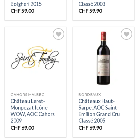
Bolgheri 2015
Classé 2003
CHF
59.00
CHF
59.90
Ajouter
Ajouter
à la liste
à la liste
d’envies
d’envies
CAHORS MALBEC
BORDEAUX
Château Leret-
Châteaux Haut-
Monpezat Icône
Sarpe, AOC Saint-
WOW, AOC Cahors
Emilion Grand Cru
2009
Classé 2005
CHF
69.00
CHF
69.90