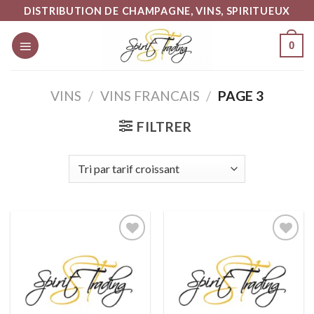
Skip
DISTRIBUTION DE CHAMPAGNE, VINS, SPIRITUEUX
to
0
content
VINS
/
VINS FRANCAIS
/
PAGE 3
FILTRER
Ajouter
Ajouter
à la liste
à la liste
d’envies
d’envies