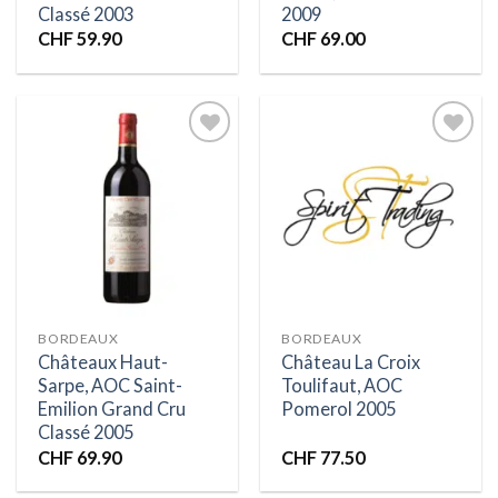
Classé 2003
2009
CHF
59.90
CHF
69.00
Ajouter
Ajouter
à la liste
à la liste
d’envies
d’envies
BORDEAUX
BORDEAUX
Châteaux Haut-
Château La Croix
Sarpe, AOC Saint-
Toulifaut, AOC
Emilion Grand Cru
Pomerol 2005
Classé 2005
CHF
69.90
CHF
77.50