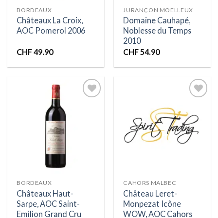
BORDEAUX
JURANÇON MOELLEUX
Châteaux La Croix,
Domaine Cauhapé,
AOC Pomerol 2006
Noblesse du Temps
2010
CHF
49.90
CHF
54.90
Ajouter
Ajouter
à la liste
à la liste
d’envies
d’envies
BORDEAUX
CAHORS MALBEC
Châteaux Haut-
Château Leret-
Sarpe, AOC Saint-
Monpezat Icône
Emilion Grand Cru
WOW, AOC Cahors